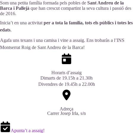
Som una petita família formada pels pobles de
Sant Andreu de la
Barca i Pallejà
que han crescut compartint la seva cultura i passió des
de 2016.
Inicia’t en una activitat
per a tota la família, tots els públics i totes les
edats
.
Agafa uns texans i una camisa i vine a assaig. Ens trobaràs a l’INS
Montserrat Roig de Sant Andreu de la Barca!
Horaris d’assaig
Dimarts de 19.15h a 21.30h
Divendres de 19.45h a 22.00h
Adreça
Carrer Josep Irla, s/n
Apunta’t a assaig!