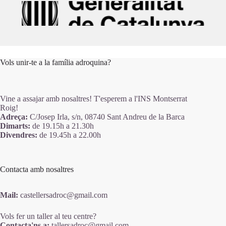
Vols unir-te a la família adroquina?
Vine a assajar amb nosaltres! T'esperem a l'
INS Montserrat
Roig!
Adreça:
C/Josep Irla, s/n, 08740 Sant Andreu de la Barca
Dimarts:
de 19.15h a 21.30h
Divendres:
de 19.45h a 22.00h
Contacta amb nosaltres
Mail:
castellersadroc@gmail.com
Vols fer un taller al teu centre?
Contacta'ns a:
tallersadroc@gmail.com