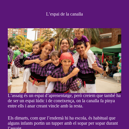
L’espai de la canalla
L’assaig és un espai d’aprenentatge, però creiem que també ha
de ser un espai lúdic i de coneixença, on la canalla fa pinya
entre ells i anar creant vincle amb la resta.
Els dimarts, com que l’endemà hi ha escola, és habitual que
alguns infants portin un tupper amb el sopar per sopar durant
l’assaig.