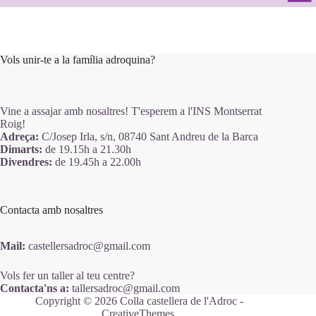
Vols unir-te a la família adroquina?
Vine a assajar amb nosaltres! T'esperem a l'
INS Montserrat
Roig!
Adreça:
C/Josep Irla, s/n, 08740 Sant Andreu de la Barca
Dimarts:
de 19.15h a 21.30h
Divendres:
de 19.45h a 22.00h
Contacta amb nosaltres
Mail:
castellersadroc@gmail.com
Vols fer un taller al teu centre?
Contacta'ns a:
tallersadroc@gmail.com
Copyright © 2026 Colla castellera de l'Adroc -
CreativeThemes
.