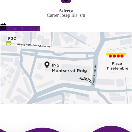
Adreça
Carrer Josep Irla, s/n
Apunta’t a assaig!