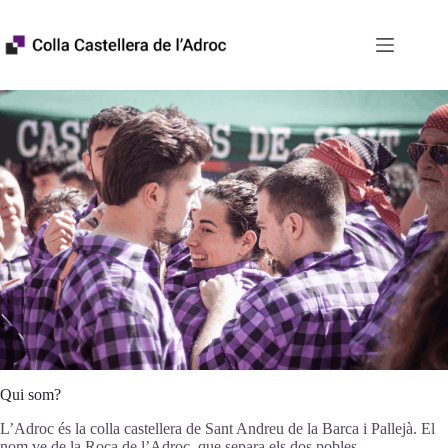
Skip
to
content
Qui som?
L’Adroc és la colla castellera de Sant Andreu de la Barca i Pallejà. El
nom ve de la Roca de l’Adroc, que separa els dos pobles.