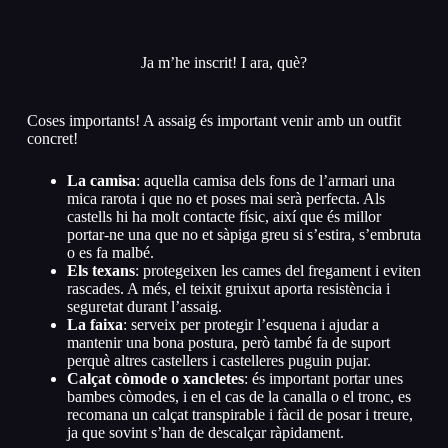
Ja m’he inscrit! I ara, què?
Coses importants! A assaig és important venir amb un outfit
concret!
La camisa
: aquella camisa dels fons de l’armari una
mica rarota i que no et poses mai serà perfecta. Als
castells hi ha molt contacte físic, així que és millor
portar-ne una que no et sàpiga greu si s’estira, s’embruta
o es fa malbé.
Els texans
: protegeixen les cames del fregament i eviten
rascades. A més, el teixit gruixut aporta resistència i
seguretat durant l’assaig.
La faixa
: serveix per protegir l’esquena i ajudar a
mantenir una bona postura, però també fa de suport
perquè altres castellers i castelleres puguin pujar.
Calçat còmode o xancletes
: és important portar unes
bambes còmodes, i en el cas de la canalla o el tronc, es
recomana un calçat transpirable i fàcil de posar i treure,
ja que sovint s’han de descalçar ràpidament.