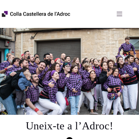
Skip
to
content
Uneix-te a l’Adroc!