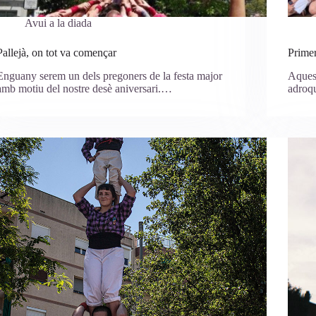
Avui a la diada
Pallejà, on tot va començar
Primer
Enguany serem un dels pregoners de la festa major
Aquest
amb motiu del nostre desè aniversari.…
adroqu