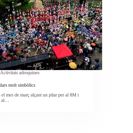
Activitats adroquines
lars molt simbòlics
el mes de març alçant un pilar per al 8M i
r al…